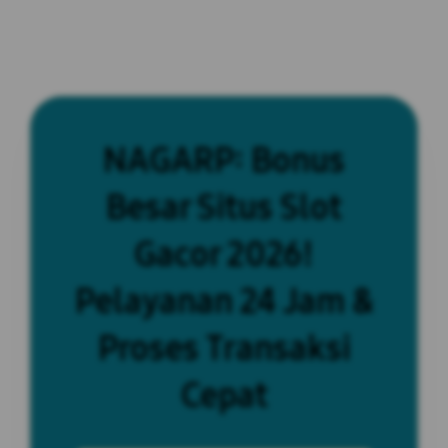
NAGARP: Bonus
Besar Situs Slot
Gacor 2026!
Pelayanan 24 Jam &
Proses Transaksi
Cepat